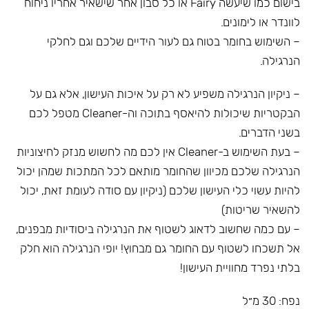
בישום כמו שיעשה Fairy או כל סבון אחר שישאיר אחריו ניחוח
לוונדר או לימונים.
– השימוש בחומר בטוח גם לעור הידיים שלכם וגם לחלקי
הנרגילה.
– ניקיון הנרגילה משפיע לא רק על איכות העישון, אלא גם על
הבקטריות שיכולות להיאסף בתוכה וה-Cleaner מטפל לכם
בשני הדברים.
– בעת השימוש ב-Cleaner אין לכם מה לחשוש מנזק לחיצוניות
הנרגילה שלכם מכיוון שהחומר מותאם לכל המתכות שמהן יכול
להיות עשוי כלי העישון שלכם (ניקיון עם סודה לעומת זאת, יכול
להשאיר שריטות)
– עם כמה שחשוב לדאוג לשטוף את הנרגילה ביסודיות מבפנים,
אל תשכחו לשטוף עם החומר גם מבחוץ! יופי הנרגילה הוא חלק
בלתי נפרד מחוויית העישון!
נפח: 30 מ״ל