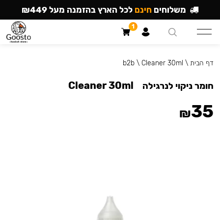
משלוחים
חינם
לכל הארץ בהזמנה מעל ₪449
1
דף הבית
\
Cleaner 30ml
\
b2b
Cleaner 30ml
חומר ניקוי לנרגילה
35
₪