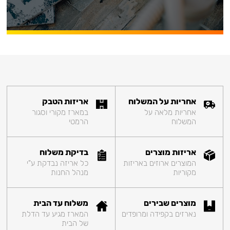
אחריות על המשלוח
אריזות הטבק
אחריות מלאה על
במארז מקורי וסגור
המשלוח
הרמטי
אריזות מוצרים
בדיקת משלוח
המוצרים ארוזים באריזות
כל אריזה נבדקת ע"י
מקוריות
מנהל החנות
מוצרים שבירים
משלוח עד הבית
נארזים בקפידה ומרופדים
המארז מגיע עד הדלת
של הבית