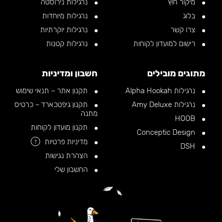
מיקור חוץ
נרגילות נירוסטה
בלוג
נרגילות מיוחדות
צרו קשר
נרגילות יוקרתיות
רישום למועדון לקוחות
נרגילות קטנות
מתוגים מובילים
חשבון ומדיניות
נרגילות Alpha Hookah
תקנון אתר – תנאי שימוש
נרגילות Amy Deluxe
תקנון גיפטכארד – כרטיס
מתנה
HOOB
תקנון מועדון לקוחות
Conceptic Design
מדיניות פרטיות
?
DSH
הצהרת נגישות
החשבון שלי