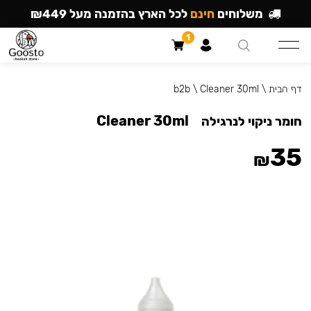
משלוחים
חינם
לכל הארץ בהזמנה מעל ₪449
1
דף הבית
\
Cleaner 30ml
\
b2b
Cleaner 30ml
חומר ניקוי לנרגילה
35
₪