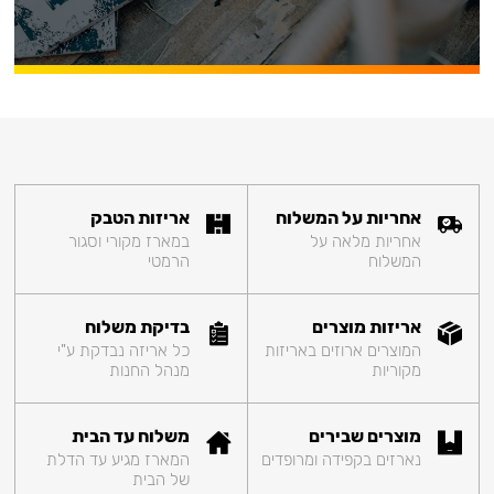
אחריות על המשלוח
אריזות הטבק
אחריות מלאה על
במארז מקורי וסגור
המשלוח
הרמטי
אריזות מוצרים
בדיקת משלוח
המוצרים ארוזים באריזות
כל אריזה נבדקת ע"י
מקוריות
מנהל החנות
מוצרים שבירים
משלוח עד הבית
נארזים בקפידה ומרופדים
המארז מגיע עד הדלת
של הבית