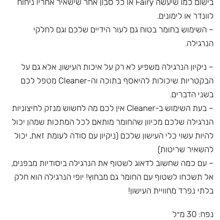
בישום כמו שיעשה Fairy או כל סבון אחר שישאיר אחריו ניחוח
לוונדר או לימונים.
– השימוש בחומר בטוח גם לעור הידיים שלכם וגם לחלקי
הנרגילה.
– ניקיון הנרגילה משפיע לא רק על איכות העישון, אלא גם על
הבקטריות שיכולות להיאסף בתוכה וה-Cleaner מטפל לכם
בשני הדברים.
– בעת השימוש ב-Cleaner אין לכם מה לחשוש מנזק לחיצוניות
הנרגילה שלכם מכיוון שהחומר מותאם לכל המתכות שמהן יכול
להיות עשוי כלי העישון שלכם (ניקיון עם סודה לעומת זאת, יכול
להשאיר שריטות)
– עם כמה שחשוב לדאוג לשטוף את הנרגילה ביסודיות מבפנים,
אל תשכחו לשטוף עם החומר גם מבחוץ! יופי הנרגילה הוא חלק
בלתי נפרד מחוויית העישון!
נפח: 30 מ״ל