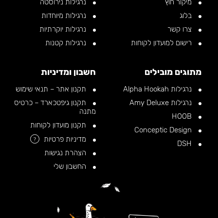
מיקור חוץ
נרגילות נירוסטה
בלוג
נרגילות מיוחדות
צרו קשר
נרגילות יוקרתיות
רישום למועדון לקוחות
נרגילות קטנות
מתוגים מובילים
חשבון ומדיניות
נרגילות Alpha Hookah
תקנון אתר – תנאי שימוש
נרגילות Amy Deluxe
תקנון גיפטכארד – כרטיס
מתנה
HOOB
תקנון מועדון לקוחות
Conceptic Design
מדיניות פרטיות
?
DSH
הצהרת נגישות
החשבון שלי