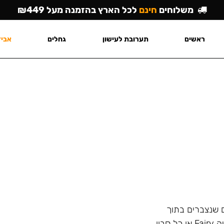
משלוחים
חינם
לכל הארץ בהזמנה מעל ₪449
ראשים
תערובת לעישון
גחלים
אביז
ם שנצברים בתוך
הנרגילה ולא מסתיר את הריח הלא נעים עם בישום כמו שיעשה Fairy או כל סבון