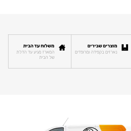
מוצרים שבירים
משלוח עד הבית
נארזים בקפידה ומרופדים
המארז מגיע עד הדלת
של הבית