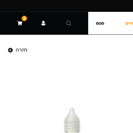
1
רים
סנוס
חזרה