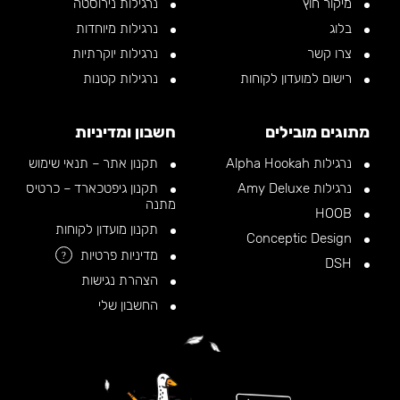
מיקור חוץ
נרגילות נירוסטה
בלוג
נרגילות מיוחדות
צרו קשר
נרגילות יוקרתיות
רישום למועדון לקוחות
נרגילות קטנות
מתוגים מובילים
חשבון ומדיניות
נרגילות Alpha Hookah
תקנון אתר – תנאי שימוש
נרגילות Amy Deluxe
תקנון גיפטכארד – כרטיס
מתנה
HOOB
תקנון מועדון לקוחות
Conceptic Design
מדיניות פרטיות
?
DSH
הצהרת נגישות
החשבון שלי