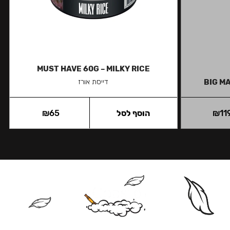
MUST HAVE 60G – MILKY RICE
BIG MA
דייסת אורז
11
₪
הוסף לסל
65
₪