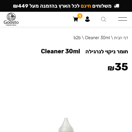
משלוחים
חינם
לכל הארץ בהזמנה מעל ₪449
1
דף הבית
\
Cleaner 30ml
\
b2b
Cleaner 30ml
חומר ניקוי לנרגילה
35
₪