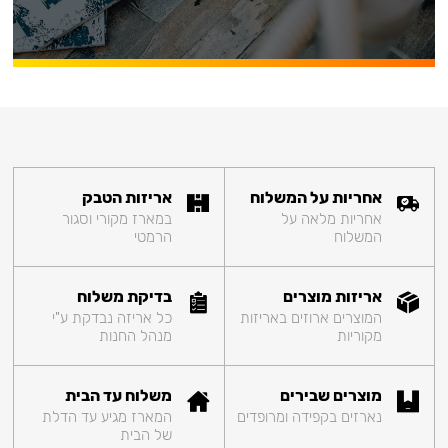
אחריות על המשלוח
אריזות הטבק
אחריות מלאה על
במארז מקורי וסגור
המשלוח
הרמטי
אריזות מוצרים
בדיקת משלוח
המוצרים ארוזים באריזות
כל אריזה נבדקת ע"י
מקוריות
מנהל החנות
מוצרים שבירים
משלוח עד הבית
נארזים בקפידה ומרופדים
המארז מגיע עד הדלת
של הבית