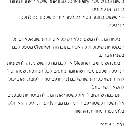
בישום כמו שיעשה Fairy או כל סבון אחר שישאיר אחריו ניחוח
לוונדר או לימונים.
– השימוש בחומר בטוח גם לעור הידיים שלכם וגם לחלקי
הנרגילה.
– ניקיון הנרגילה משפיע לא רק על איכות העישון, אלא גם על
הבקטריות שיכולות להיאסף בתוכה וה-Cleaner מטפל לכם
בשני הדברים.
– בעת השימוש ב-Cleaner אין לכם מה לחשוש מנזק לחיצוניות
הנרגילה שלכם מכיוון שהחומר מותאם לכל המתכות שמהן יכול
להיות עשוי כלי העישון שלכם (ניקיון עם סודה לעומת זאת, יכול
להשאיר שריטות)
– עם כמה שחשוב לדאוג לשטוף את הנרגילה ביסודיות מבפנים,
אל תשכחו לשטוף עם החומר גם מבחוץ! יופי הנרגילה הוא חלק
בלתי נפרד מחוויית העישון!
נפח: 30 מ״ל