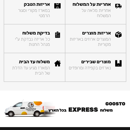
אחריות על המשלוח
אריזות הטבק
אחריות מלאה על
במארז מקורי וסגור
המשלוח
הרמטי
אריזות מוצרים
בדיקת משלוח
המוצרים ארוזים באריזות
כל אריזה נבדקת ע"י
מקוריות
מנהל החנות
מוצרים שבירים
משלוח עד הבית
נארזים בקפידה ומרופדים
המארז מגיע עד הדלת
של הבית