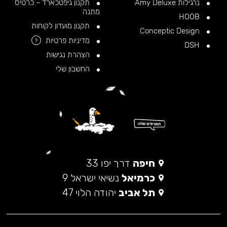
נרגילות Amy Deluxe
תקנון גיפטכארד – כרטיס
מתנה
HOOB
תקנון מועדון לקוחות
Conceptic Design
מדיניות פרטיות
?
DSH
הצהרת נגישות
החשבון שלי
חיפה
דרך יפו 33
כרמיאל
נשיאי ישראל 9
תל אביב
יהודה הלוי 47