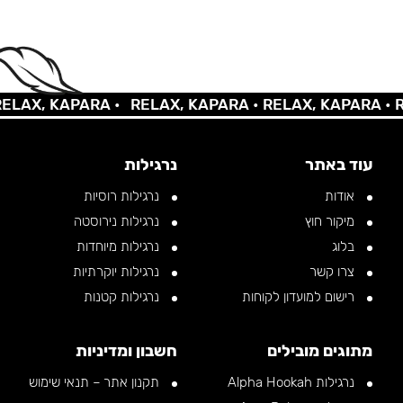
AX, KAPARA •
RELAX, KAPARA •
RELAX, KAPARA •
REL
עוד באתר
נרגילות
אודות
נרגילות רוסיות
מיקור חוץ
נרגילות נירוסטה
בלוג
נרגילות מיוחדות
צרו קשר
נרגילות יוקרתיות
רישום למועדון לקוחות
נרגילות קטנות
מתוגים מובילים
חשבון ומדיניות
נרגילות Alpha Hookah
תקנון אתר – תנאי שימוש