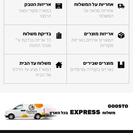
אחריות על המשלוח
אריזות הטבק
אחריות מלאה על
במארז מקורי וסגור
המשלוח
הרמטי
אריזות מוצרים
בדיקת משלוח
המוצרים ארוזים באריזות
כל אריזה נבדקת ע"י
מקוריות
מנהל החנות
מוצרים שבירים
משלוח עד הבית
נארזים בקפידה ומרופדים
המארז מגיע עד הדלת
של הבית