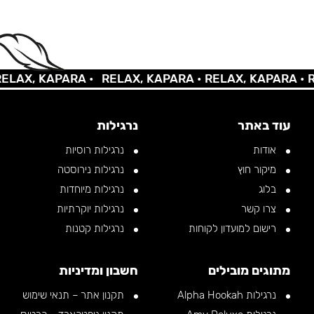
AX, KAPARA •
RELAX, KAPARA •
RELAX, KAPARA •
REL
עוד באתר
נרגילות
אודות
נרגילות רוסיות
מיקור חוץ
נרגילות נירוסטה
בלוג
נרגילות מיוחדות
צרו קשר
נרגילות יוקרתיות
רישום למועדון לקוחות
נרגילות קטנות
מתוגים מובילים
חשבון ומדיניות
נרגילות Alpha Hookah
תקנון אתר – תנאי שימוש