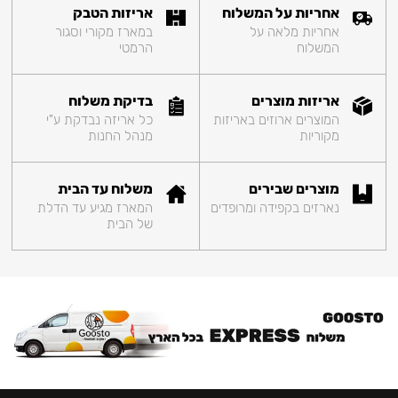
אחריות על המשלוח
אריזות הטבק
אחריות מלאה על
במארז מקורי וסגור
המשלוח
הרמטי
אריזות מוצרים
בדיקת משלוח
המוצרים ארוזים באריזות
כל אריזה נבדקת ע"י
מקוריות
מנהל החנות
מוצרים שבירים
משלוח עד הבית
נארזים בקפידה ומרופדים
המארז מגיע עד הדלת
של הבית