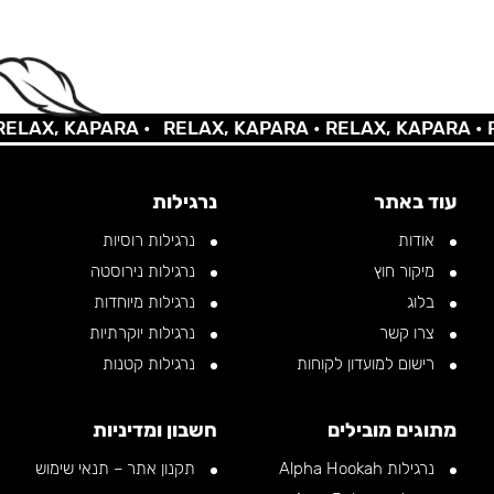
AX, KAPARA •
RELAX, KAPARA •
RELAX, KAPARA •
REL
עוד באתר
נרגילות
אודות
נרגילות רוסיות
מיקור חוץ
נרגילות נירוסטה
בלוג
נרגילות מיוחדות
צרו קשר
נרגילות יוקרתיות
רישום למועדון לקוחות
נרגילות קטנות
מתוגים מובילים
חשבון ומדיניות
נרגילות Alpha Hookah
תקנון אתר – תנאי שימוש