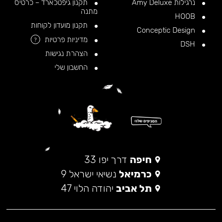
נרגילות Amy Deluxe
תקנון גיפטכארד – כרטיס
מתנה
HOOB
תקנון מועדון לקוחות
Conceptic Design
מדיניות פרטיות
?
DSH
הצהרת נגישות
החשבון שלי
חיפה
דרך יפו 33
כרמיאל
נשיאי ישראל 9
תל אביב
יהודה הלוי 47