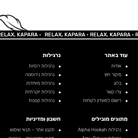
AX, KAPARA •
RELAX, KAPARA •
RELAX, KAPARA •
REL
עוד באתר
נרגילות
אודות
נרגילות רוסיות
מיקור חוץ
נרגילות נירוסטה
בלוג
נרגילות מיוחדות
צרו קשר
נרגילות יוקרתיות
רישום למועדון לקוחות
נרגילות קטנות
מתוגים מובילים
חשבון ומדיניות
נרגילות Alpha Hookah
תקנון אתר – תנאי שימוש