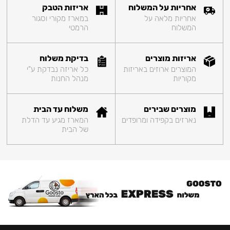
אחריות על המשלוח
אריזות הטבק
אחריות מלאה על
במארז מקורי וסגור
המשלוח
הרמטי
אריזות מוצרים
בדיקת משלוח
המוצרים ארוזים באריזות
כל אריזה נבדקת ע"י
מקוריות
מנהל החנות
מוצרים שבירים
משלוח עד הבית
נארזים בקפידה ומרופדים
המארז מגיע עד הדלת
של הבית