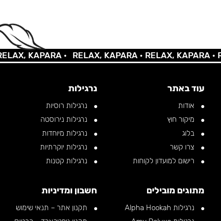
AX, KAPARA •
RELAX, KAPARA •
RELAX, KAPARA •
REL
עוד באתר
נרגילות
אודות
נרגילות רוסיות
מיקור חוץ
נרגילות נירוסטה
בלוג
נרגילות מיוחדות
צרו קשר
נרגילות יוקרתיות
רישום למועדון לקוחות
נרגילות קטנות
מתוגים מובילים
חשבון ומדיניות
נרגילות Alpha Hookah
תקנון אתר – תנאי שימוש