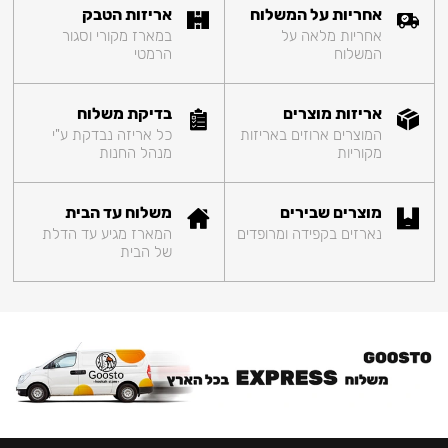
אחריות על המשלוח
אריזות הטבק
אחריות מלאה על
במארז מקורי וסגור
המשלוח
הרמטי
אריזות מוצרים
בדיקת משלוח
המוצרים ארוזים באריזות
כל אריזה נבדקת ע"י
מקוריות
מנהל החנות
מוצרים שבירים
משלוח עד הבית
נארזים בקפידה ומרופדים
המארז מגיע עד הדלת
של הבית