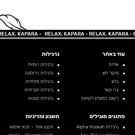
AX, KAPARA •
RELAX, KAPARA •
RELAX, KAPARA •
REL
עוד באתר
נרגילות
אודות
נרגילות רוסיות
מיקור חוץ
נרגילות נירוסטה
בלוג
נרגילות מיוחדות
צרו קשר
נרגילות יוקרתיות
רישום למועדון לקוחות
נרגילות קטנות
מתוגים מובילים
חשבון ומדיניות
נרגילות Alpha Hookah
תקנון אתר – תנאי שימוש