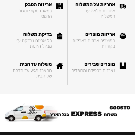
אחריות על המשלוח
אריזות הטבק
אחריות מלאה על
במארז מקורי וסגור
המשלוח
הרמטי
אריזות מוצרים
בדיקת משלוח
המוצרים ארוזים באריזות
כל אריזה נבדקת ע"י
מקוריות
מנהל החנות
מוצרים שבירים
משלוח עד הבית
נארזים בקפידה ומרופדים
המארז מגיע עד הדלת
של הבית