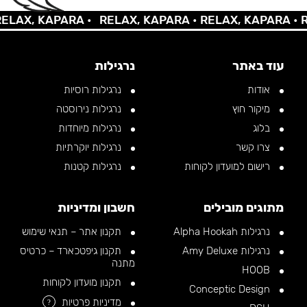
AX, KAPARA •
RELAX, KAPARA •
RELAX, KAPARA •
REL
עוד באתר
נרגילות
אודות
נרגילות רוסיות
מיקור חוץ
נרגילות נירוסטה
בלוג
נרגילות מיוחדות
צרו קשר
נרגילות יוקרתיות
רישום למועדון לקוחות
נרגילות קטנות
מתוגים מובילים
חשבון ומדיניות
נרגילות Alpha Hookah
תקנון אתר – תנאי שימוש
נרגילות Amy Deluxe
תקנון גיפטכארד – כרטיס
מתנה
HOOB
תקנון מועדון לקוחות
Conceptic Design
מדיניות פרטיות
?