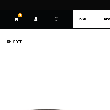
1
רים
סנוס
חזרה