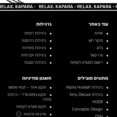
AX, KAPARA •
RELAX, KAPARA •
RELAX, KAPARA •
REL
עוד באתר
נרגילות
אודות
נרגילות רוסיות
מיקור חוץ
נרגילות נירוסטה
בלוג
נרגילות מיוחדות
צרו קשר
נרגילות יוקרתיות
רישום למועדון לקוחות
נרגילות קטנות
מתוגים מובילים
חשבון ומדיניות
נרגילות Alpha Hookah
תקנון אתר – תנאי שימוש
נרגילות Amy Deluxe
תקנון גיפטכארד – כרטיס
מתנה
HOOB
תקנון מועדון לקוחות
Conceptic Design
מדיניות פרטיות
?
DSH