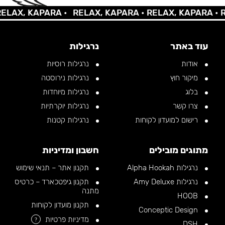
AX, KAPARA •
RELAX, KAPARA •
RELAX, KAPARA •
REL
עוד באתר
נרגילות
אודות
נרגילות רוסיות
מיקור חוץ
נרגילות נירוסטה
בלוג
נרגילות מיוחדות
צרו קשר
נרגילות יוקרתיות
רישום למועדון לקוחות
נרגילות קטנות
מתוגים מובילים
חשבון ומדיניות
נרגילות Alpha Hookah
תקנון אתר – תנאי שימוש
נרגילות Amy Deluxe
תקנון גיפטכארד – כרטיס
מתנה
HOOB
תקנון מועדון לקוחות
Conceptic Design
מדיניות פרטיות
?
DSH