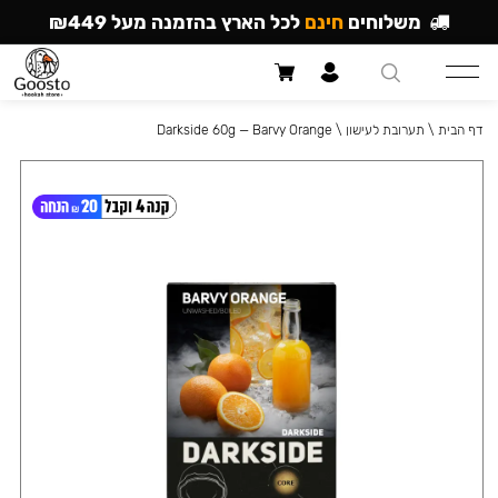
משלוחים
חינם
לכל הארץ בהזמנה מעל ₪449
דף הבית
\
תערובת לעישון
\
Darkside 60g — Barvy Orange