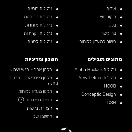
אודות
נרגילות רוסיות
מיקור חוץ
נרגילות נירוסטה
בלוג
נרגילות מיוחדות
צרו קשר
נרגילות יוקרתיות
רישום למועדון לקוחות
נרגילות קטנות
מתוגים מובילים
חשבון ומדיניות
נרגילות Alpha Hookah
תקנון אתר – תנאי שימוש
נרגילות Amy Deluxe
תקנון גיפטכארד – כרטיס
מתנה
HOOB
תקנון מועדון לקוחות
Conceptic Design
מדיניות פרטיות
?
DSH
הצהרת נגישות
החשבון שלי