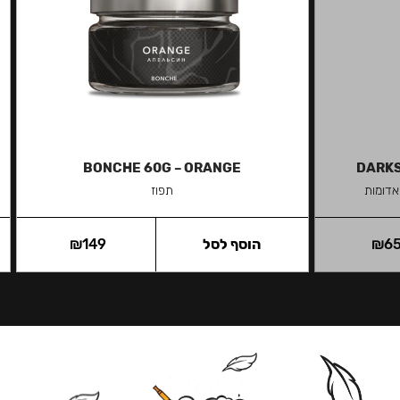
BONCHE 60G – ORANGE
DARKS
אדומות
תפוז
6
₪
הוסף לסל
149
₪