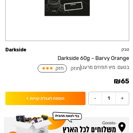
טבק
Darkside
Darkside 60g – Barvy Orange
בטעם:
מיץ תפוזים מרענן
|
חוזק
חזק
₪
65
-
1
+
הוספה לעגלת קניות
+