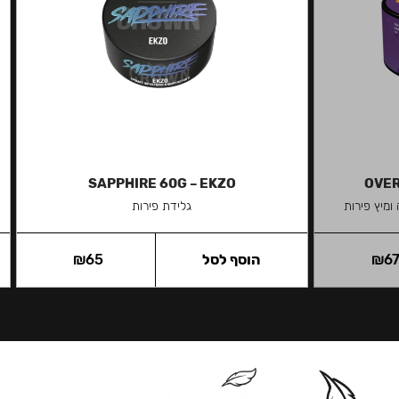
SAPPHIRE 60G – EKZO
OVER
מיץ פירות
גלידת פירות
6
₪
הוסף לסל
65
₪