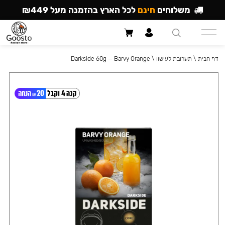
משלוחים
חינם
לכל הארץ בהזמנה מעל ₪449
דף הבית
\
תערובת לעישון
\
Darkside 60g — Barvy Orange