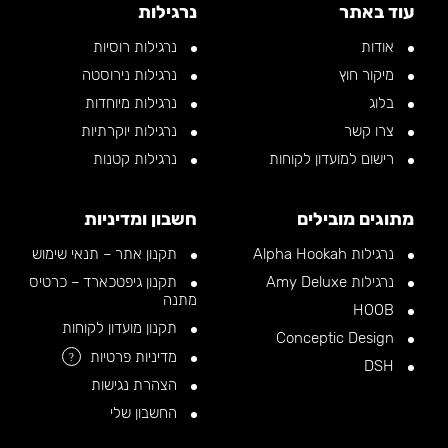
עוד באתר
נרגילות
אודות
נרגילות רוסיות
מיקור חוץ
נרגילות נירוסטה
בלוג
נרגילות מיוחדות
צרו קשר
נרגילות יוקרתיות
רישום למועדון לקוחות
נרגילות קטנות
מתוגים מובילים
חשבון ומדיניות
נרגילות Alpha Hookah
תקנון אתר – תנאי שימוש
נרגילות Amy Deluxe
תקנון גיפטכארד – כרטיס
מתנה
HOOB
תקנון מועדון לקוחות
Conceptic Design
מדיניות פרטיות
?
DSH
הצהרת נגישות
החשבון שלי