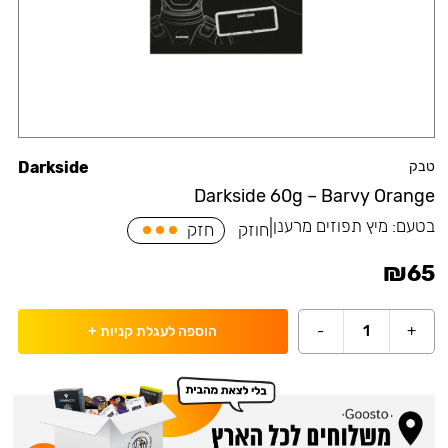
טבק
Darkside
Darkside 60g – Barvy Orange
בטעם:
מיץ תפוזים מרענן
|
חוזק
חזק
₪
65
-
1
+
הוספה לעגלת קניות
+