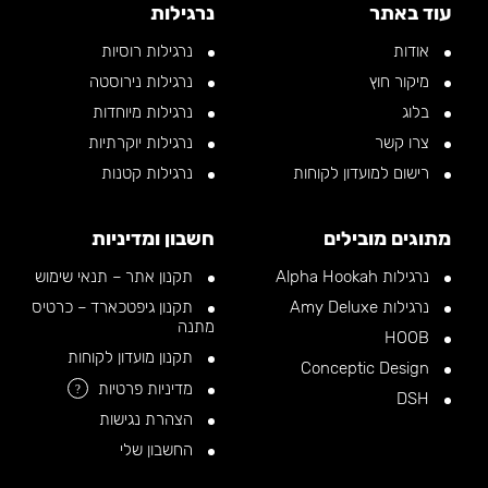
עוד באתר
נרגילות
אודות
נרגילות רוסיות
מיקור חוץ
נרגילות נירוסטה
בלוג
נרגילות מיוחדות
צרו קשר
נרגילות יוקרתיות
רישום למועדון לקוחות
נרגילות קטנות
מתוגים מובילים
חשבון ומדיניות
נרגילות Alpha Hookah
תקנון אתר – תנאי שימוש
נרגילות Amy Deluxe
תקנון גיפטכארד – כרטיס
מתנה
HOOB
תקנון מועדון לקוחות
Conceptic Design
מדיניות פרטיות
?
DSH
הצהרת נגישות
החשבון שלי