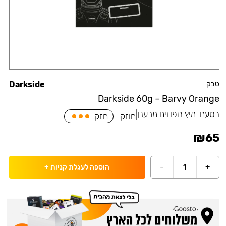
טבק
Darkside
Darkside 60g – Barvy Orange
בטעם:
מיץ תפוזים מרענן
|
חוזק
חזק
₪
65
-
1
+
הוספה לעגלת קניות
+