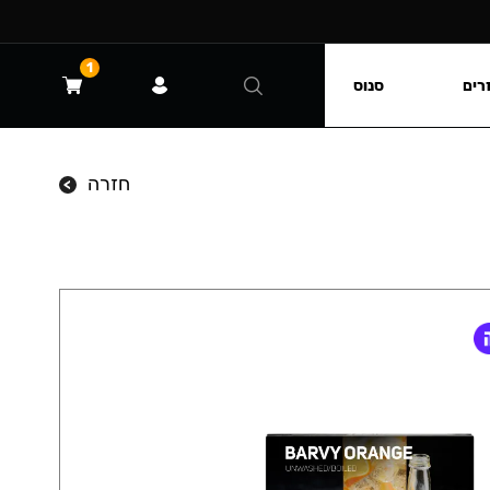
1
רים
סנוס
חזרה