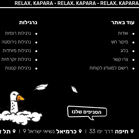
RELAX, KAPARA •
RELAX, KAPARA •
RELAX, KAPARA •
RE
עוד באתר
נרגילות
אודות
נרגילות רוסיות
מיקור חוץ
נרגילות נירוסטה
בלוג
נרגילות מיוחדות
צרו קשר
נרגילות יוקרתיות
רישום למועדון לקוחות
נרגילות קטנות
חיפה
כרמיאל
תל א
דרך יפו 33
נשיאי ישראל 9