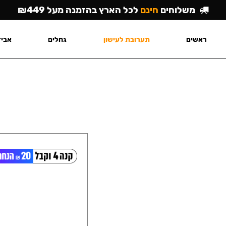
משלוחים
חינם
לכל הארץ בהזמנה מעל ₪449
ראשים
תערובת לעישון
גחלים
אביז