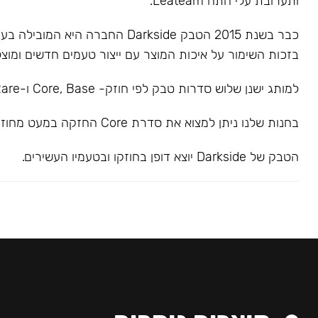
ותערובת עלי התה Leateam.
כבר בשנת 2015 הטבק Darkside החברה הי
בזכות השימור על איכות המוצר עם ייצור טעמים חדשים ומוצל
למותג ישנן שלוש סדרות טבק לפי חוזק- Core, Base ו-Rare.
בחנות שלנו ניתן למצוא את סדרת Core החזקה במעט מחוזק בינוני.
הטבק של Darkside יוצא דופן בחוזקו ובטעמיו העשירים.