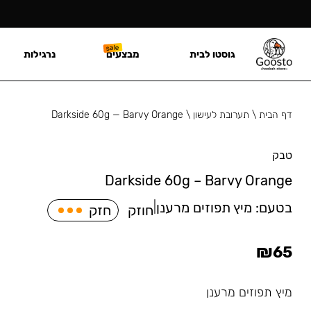
גוסטו לבית
מבצעים
נרגילות
דף הבית
\
תערובת לעישון
\
Darkside 60g — Barvy Orange
טבק
Darkside 60g – Barvy Orange
בטעם:
מיץ תפוזים מרענן
|
חוזק
חזק
₪
65
מיץ תפוזים מרענן