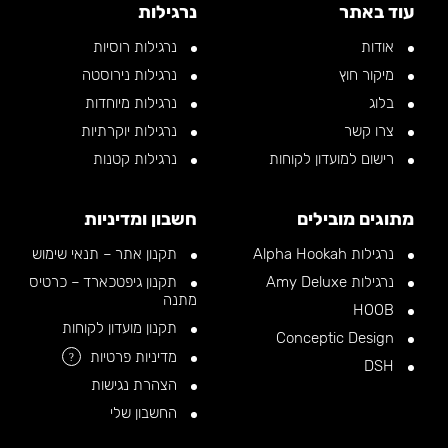
עוד באתר
נרגילות
אודות
נרגילות רוסיות
מיקור חוץ
נרגילות נירוסטה
בלוג
נרגילות מיוחדות
צרו קשר
נרגילות יוקרתיות
רישום למועדון לקוחות
נרגילות קטנות
מתוגים מובילים
חשבון ומדיניות
נרגילות Alpha Hookah
תקנון אתר – תנאי שימוש
נרגילות Amy Deluxe
תקנון גיפטכארד – כרטיס
מתנה
HOOB
תקנון מועדון לקוחות
Conceptic Design
מדיניות פרטיות
?
DSH
הצהרת נגישות
החשבון שלי