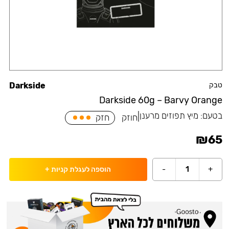
טבק
Darkside
Darkside 60g – Barvy Orange
בטעם:
מיץ תפוזים מרענן
|
חוזק
חזק
₪
65
-
1
+
הוספה לעגלת קניות
+