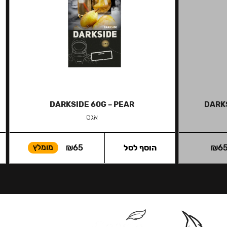
DARKSIDE 60G – PEAR
DARK
אגס
6
₪
הוסף לסל
65
₪
מומלץ