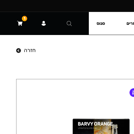
1
רים
סנוס
חזרה