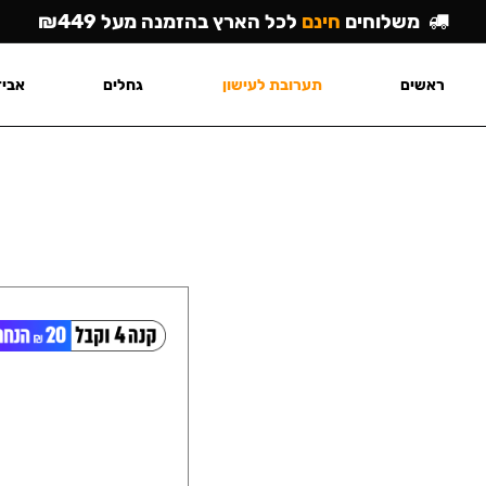
משלוחים
חינם
לכל הארץ בהזמנה מעל ₪449
ראשים
תערובת לעישון
גחלים
אביז