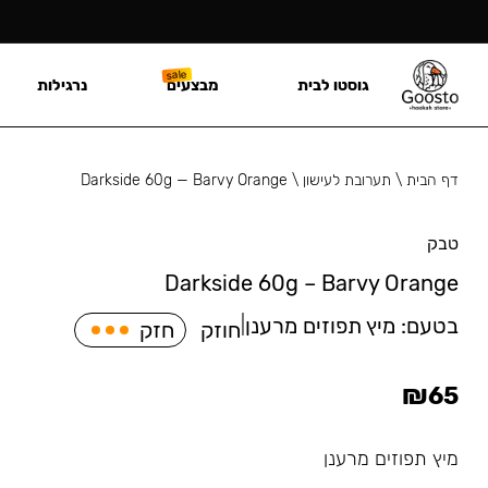
גוסטו לבית
מבצעים
נרגילות
דף הבית
\
תערובת לעישון
\
Darkside 60g — Barvy Orange
טבק
Darkside 60g – Barvy Orange
בטעם:
מיץ תפוזים מרענן
|
חוזק
חזק
₪
65
מיץ תפוזים מרענן