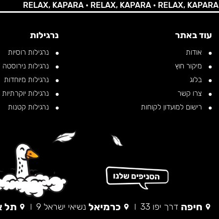
RELAX, KAPARA •
RELAX, KAPARA •
RELAX, KAPARA •
RE
עוד באתר
נרגילות
אודות
נרגילות רוסיות
מיקור חוץ
נרגילות נירוסטה
בלוג
נרגילות מיוחדות
צרו קשר
נרגילות יוקרתיות
רישום למועדון לקוחות
נרגילות קטנות
חיפה
כרמיאל
תל א
דרך יפו 33
נשיאי ישראל 9