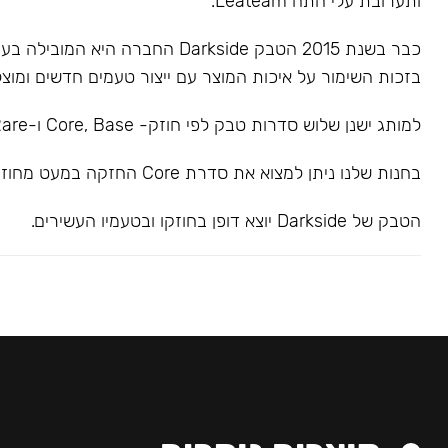
ותערובת עלי התה Leateam.
כבר בשנת 2015 הטבק Darkside החברה הי
בזכות השימור על איכות המוצר עם ייצור טעמים חדשים ומוצל
למותג ישנן שלוש סדרות טבק לפי חוזק- Core, Base ו-Rare.
בחנות שלנו ניתן למצוא את סדרת Core החזקה במעט מחוזק בינוני.
הטבק של Darkside יוצא דופן בחוזקו ובטעמיו העשירים.