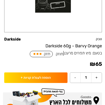
טבק
Darkside
Darkside 60g – Barvy Orange
בטעם:
מיץ תפוזים מרענן
|
חוזק
חזק
₪
65
-
1
+
הוספה לעגלת קניות
+