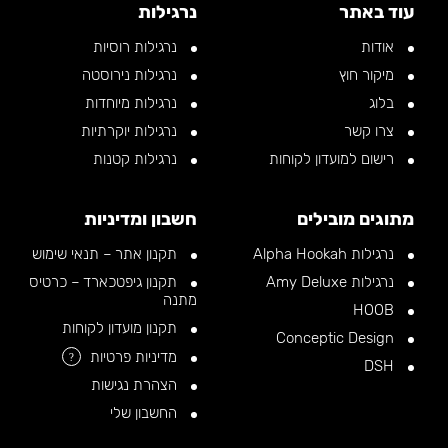
עוד באתר
נרגילות
אודות
נרגילות רוסיות
מיקור חוץ
נרגילות נירוסטה
בלוג
נרגילות מיוחדות
צרו קשר
נרגילות יוקרתיות
רישום למועדון לקוחות
נרגילות קטנות
מתוגים מובילים
חשבון ומדיניות
נרגילות Alpha Hookah
תקנון אתר – תנאי שימוש
נרגילות Amy Deluxe
תקנון גיפטכארד – כרטיס
מתנה
HOOB
תקנון מועדון לקוחות
Conceptic Design
מדיניות פרטיות
?
DSH
הצהרת נגישות
החשבון שלי