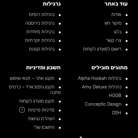
עוד באתר
נרגילות
אודות
נרגילות רוסיות
מיקור חוץ
נרגילות נירוסטה
בלוג
נרגילות מיוחדות
צרו קשר
נרגילות יוקרתיות
רישום למועדון לקוחות
נרגילות קטנות
מתוגים מובילים
חשבון ומדיניות
נרגילות Alpha Hookah
תקנון אתר – תנאי שימוש
נרגילות Amy Deluxe
תקנון גיפטכארד – כרטיס
מתנה
HOOB
תקנון מועדון לקוחות
Conceptic Design
מדיניות פרטיות
?
DSH
הצהרת נגישות
החשבון שלי