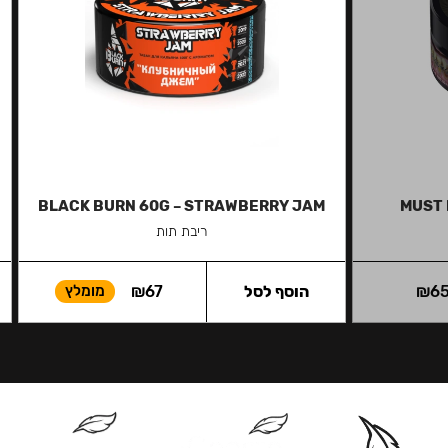
BLACK BURN 60G – STRAWBERRY JAM
MUST 
ריבת תות
6
₪
הוסף לסל
67
₪
מומלץ