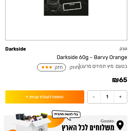
טבק
Darkside
Darkside 60g – Barvy Orange
בטעם:
מיץ תפוזים מרענן
|
חוזק
חזק
₪
65
-
1
+
הוספה לעגלת קניות
+