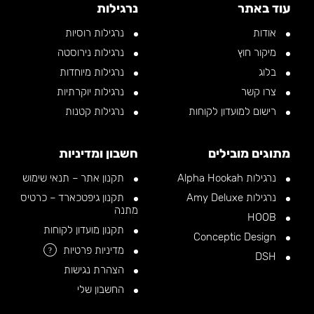
עוד באתר
נרגילות
אודות
נרגילות רוסיות
מיקור חוץ
נרגילות נירוסטה
בלוג
נרגילות מיוחדות
צרו קשר
נרגילות יוקרתיות
רישום למועדון לקוחות
נרגילות קטנות
מתוגים מובילים
חשבון ומדיניות
נרגילות Alpha Hookah
תקנון אתר – תנאי שימוש
נרגילות Amy Deluxe
תקנון גיפטכארד – כרטיס
מתנה
HOOB
תקנון מועדון לקוחות
Conceptic Design
מדיניות פרטיות
?
DSH
הצהרת נגישות
החשבון שלי