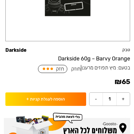
טבק
Darkside
Darkside 60g – Barvy Orange
בטעם:
מיץ תפוזים מרענן
|
חוזק
חזק
₪
65
-
1
+
הוספה לעגלת קניות
+