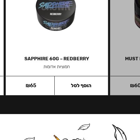
SAPPHIRE 60G – REDBERRY
MUST 
חמוציות אדומות
6
₪
הוסף לסל
65
₪