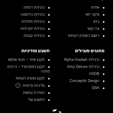
אודות
נרגילות רוסיות
מיקור חוץ
נרגילות נירוסטה
בלוג
נרגילות מיוחדות
צרו קשר
נרגילות יוקרתיות
רישום למועדון לקוחות
נרגילות קטנות
מתוגים מובילים
חשבון ומדיניות
נרגילות Alpha Hookah
תקנון אתר – תנאי שימוש
נרגילות Amy Deluxe
תקנון גיפטכארד – כרטיס
מתנה
HOOB
תקנון מועדון לקוחות
Conceptic Design
מדיניות פרטיות
?
DSH
הצהרת נגישות
החשבון שלי