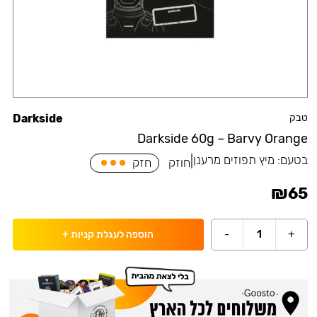
טבק
Darkside
Darkside 60g – Barvy Orange
בטעם:
מיץ תפוזים מרענן
|
חוזק
חזק
₪
65
-
1
+
הוספה לעגלת קניות
+