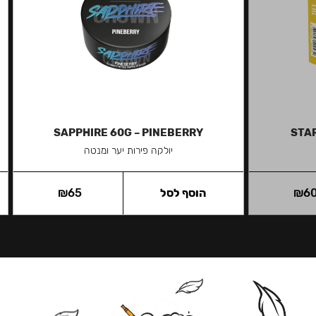
SAPPHIRE 60G – PINEBERRY
STAR
יולקה פירות יער ומנטה
6
₪
הוסף לסל
65
₪