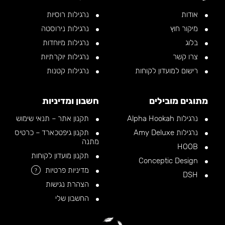
אודות
נרגילות רוסיות
מיקור חוץ
נרגילות נירוסטה
בלוג
נרגילות מיוחדות
צרו קשר
נרגילות יוקרתיות
רישום למועדון לקוחות
נרגילות קטנות
מתוגים מובילים
חשבון ומדיניות
נרגילות Alpha Hookah
תקנון אתר – תנאי שימוש
נרגילות Amy Deluxe
תקנון גיפטכארד – כרטיס
מתנה
HOOB
תקנון מועדון לקוחות
Conceptic Design
מדיניות פרטיות
?
DSH
הצהרת נגישות
החשבון שלי