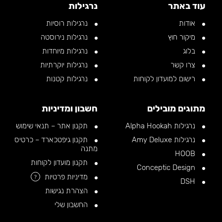
עוד באתר
נרגילות
אודות
נרגילות רוסיות
מיקור חוץ
נרגילות נירוסטה
בלוג
נרגילות מיוחדות
צרו קשר
נרגילות יוקרתיות
רישום למועדון לקוחות
נרגילות קטנות
מתוגים מובילים
חשבון ומדיניות
נרגילות Alpha Hookah
תקנון אתר – תנאי שימוש
נרגילות Amy Deluxe
תקנון גיפטכארד – כרטיס
מתנה
HOOB
תקנון מועדון לקוחות
Conceptic Design
מדיניות פרטיות
?
DSH
הצהרת נגישות
החשבון שלי