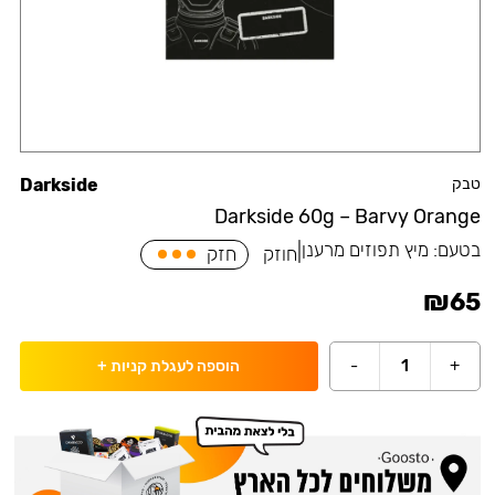
טבק
Darkside
Darkside 60g – Barvy Orange
בטעם:
מיץ תפוזים מרענן
|
חוזק
חזק
₪
65
-
1
+
הוספה לעגלת קניות
+