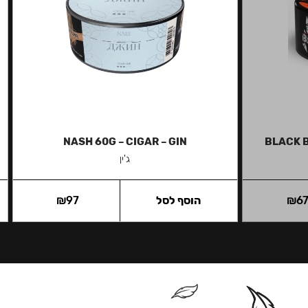
NASH 60G – CIGAR – GIN
BLACK 
ג'ין
6
₪
הוסף לסל
97
₪