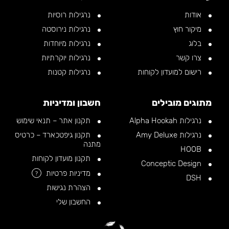
אודות
נרגילות רוסיות
מיקור חוץ
נרגילות נירוסטה
בלוג
נרגילות מיוחדות
צרו קשר
נרגילות יוקרתיות
רישום למועדון לקוחות
נרגילות קטנות
מתוגים מובילים
חשבון ומדיניות
נרגילות Alpha Hookah
תקנון אתר – תנאי שימוש
נרגילות Amy Deluxe
תקנון גיפטכארד – כרטיס
מתנה
HOOB
תקנון מועדון לקוחות
Conceptic Design
מדיניות פרטיות
?
DSH
הצהרת נגישות
החשבון שלי