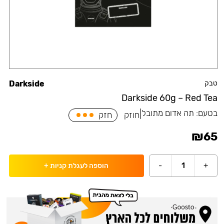
טבק
Darkside
Darkside 60g – Red Tea
בטעם:
תה אדום מתובל
|
חוזק
חזק
₪
65
-
1
+
הוספה לעגלת קניות
+