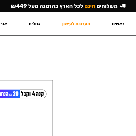
משלוחים
חינם
לכל הארץ בהזמנה מעל ₪449
ראשים
תערובת לעישון
גחלים
אביז