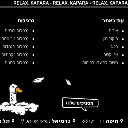
RELAX, KAPARA •
RELAX, KAPARA •
RELAX, KAPARA •
RE
עוד באתר
נרגילות
אודות
נרגילות רוסיות
מיקור חוץ
נרגילות נירוסטה
בלוג
נרגילות מיוחדות
צרו קשר
נרגילות יוקרתיות
רישום למועדון לקוחות
נרגילות קטנות
חיפה
כרמיאל
תל א
דרך יפו 33
נשיאי ישראל 9