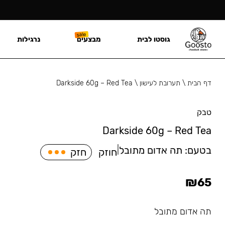
גוסטו לבית
מבצעים
נרגילות
דף הבית
\
תערובת לעישון
\
Darkside 60g – Red Tea
טבק
Darkside 60g – Red Tea
בטעם:
תה אדום מתובל
|
חוזק
חזק
₪
65
תה אדום מתובל