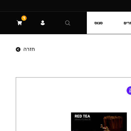
1
רים
סנוס
חזרה