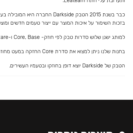
ותערובת עלי התה Leateam.
כבר בשנת 2015 הטבק Darkside החברה הי
בזכות השימור על איכות המוצר עם ייצור טעמים חדשים ומוצל
למותג ישנן שלוש סדרות טבק לפי חוזק- Core, Base ו-Rare.
בחנות שלנו ניתן למצוא את סדרת Core החזקה במעט מחוזק בינוני.
הטבק של Darkside יוצא דופן בחוזקו ובטעמיו העשירים.