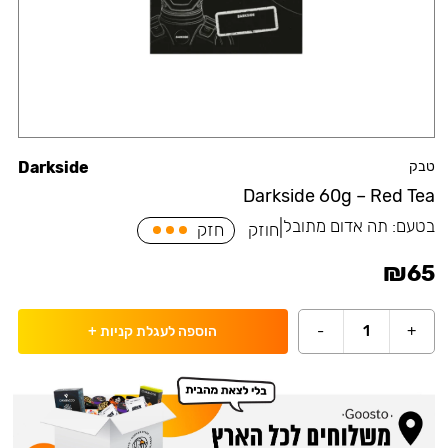
טבק
Darkside
Darkside 60g – Red Tea
בטעם:
תה אדום מתובל
|
חוזק
חזק
₪
65
-
1
+
הוספה לעגלת קניות
+