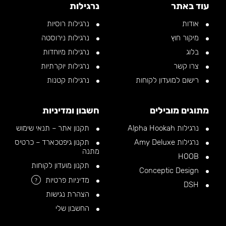
עוד באתר
נרגילות
אודות
נרגילות רוסיות
מיקור חוץ
נרגילות נירוסטה
בלוג
נרגילות מיוחדות
צרו קשר
נרגילות יוקרתיות
רישום למועדון לקוחות
נרגילות קטנות
מתוגים מובילים
חשבון ומדיניות
נרגילות Alpha Hookah
תקנון אתר – תנאי שימוש
נרגילות Amy Deluxe
תקנון גיפטכארד – כרטיס
מתנה
HOOB
תקנון מועדון לקוחות
Conceptic Design
מדיניות פרטיות
?
DSH
הצהרת נגישות
החשבון שלי