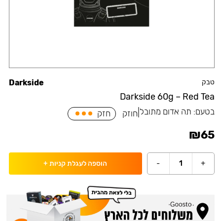
טבק
Darkside
Darkside 60g – Red Tea
בטעם:
תה אדום מתובל
|
חוזק
חזק
₪
65
-
1
+
הוספה לעגלת קניות
+