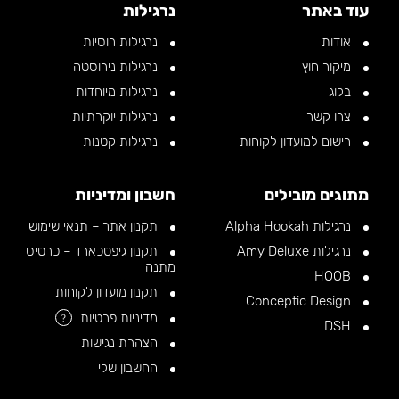
עוד באתר
נרגילות
אודות
נרגילות רוסיות
מיקור חוץ
נרגילות נירוסטה
בלוג
נרגילות מיוחדות
צרו קשר
נרגילות יוקרתיות
רישום למועדון לקוחות
נרגילות קטנות
מתוגים מובילים
חשבון ומדיניות
נרגילות Alpha Hookah
תקנון אתר – תנאי שימוש
נרגילות Amy Deluxe
תקנון גיפטכארד – כרטיס
מתנה
HOOB
תקנון מועדון לקוחות
Conceptic Design
מדיניות פרטיות
?
DSH
הצהרת נגישות
החשבון שלי