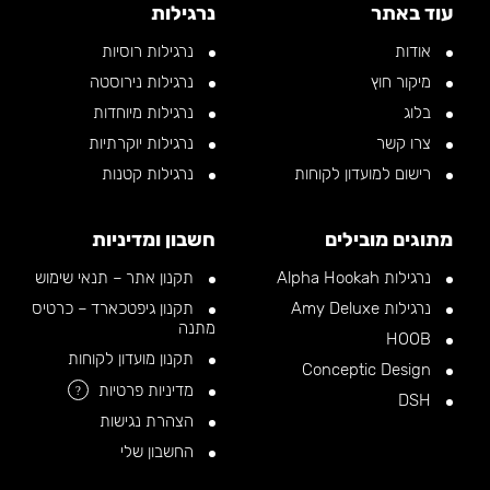
עוד באתר
נרגילות
אודות
נרגילות רוסיות
מיקור חוץ
נרגילות נירוסטה
בלוג
נרגילות מיוחדות
צרו קשר
נרגילות יוקרתיות
רישום למועדון לקוחות
נרגילות קטנות
מתוגים מובילים
חשבון ומדיניות
נרגילות Alpha Hookah
תקנון אתר – תנאי שימוש
נרגילות Amy Deluxe
תקנון גיפטכארד – כרטיס
מתנה
HOOB
תקנון מועדון לקוחות
Conceptic Design
מדיניות פרטיות
?
DSH
הצהרת נגישות
החשבון שלי