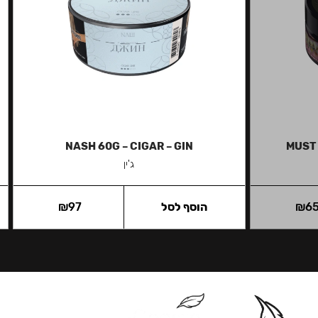
NASH 60G – CIGAR – GIN
MUST
ג'ין
6
₪
הוסף לסל
97
₪