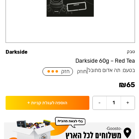
טבק
Darkside
Darkside 60g – Red Tea
בטעם:
תה אדום מתובל
|
חוזק
חזק
₪
65
-
1
+
הוספה לעגלת קניות
+