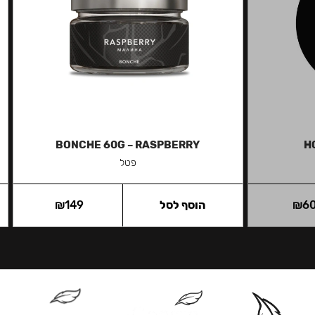
BONCHE 60G – RASPBERRY
H
פטל
6
₪
הוסף לסל
149
₪