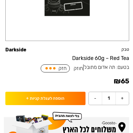
טבק
Darkside
Darkside 60g – Red Tea
בטעם:
תה אדום מתובל
|
חוזק
חזק
₪
65
-
1
+
הוספה לעגלת קניות
+