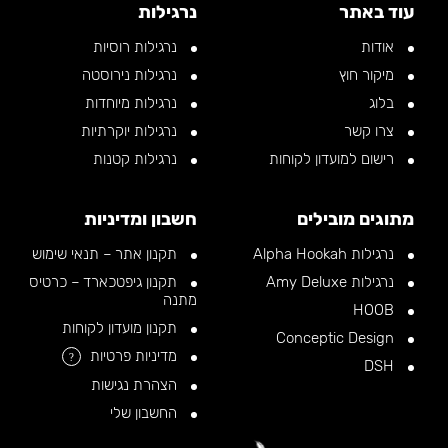
עוד באתר
נרגילות
אודות
נרגילות רוסיות
מיקור חוץ
נרגילות נירוסטה
בלוג
נרגילות מיוחדות
צרו קשר
נרגילות יוקרתיות
רישום למועדון לקוחות
נרגילות קטנות
מתוגים מובילים
חשבון ומדיניות
נרגילות Alpha Hookah
תקנון אתר – תנאי שימוש
נרגילות Amy Deluxe
תקנון גיפטכארד – כרטיס
מתנה
HOOB
תקנון מועדון לקוחות
Conceptic Design
מדיניות פרטיות
?
DSH
הצהרת נגישות
החשבון שלי