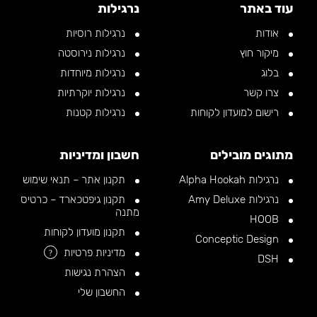
עוד באתר
נרגילות
אודות
נרגילות רוסיות
מיקור חוץ
נרגילות נירוסטה
בלוג
נרגילות מיוחדות
צרו קשר
נרגילות יוקרתיות
רישום למועדון לקוחות
נרגילות קטנות
מתוגים מובילים
חשבון ומדיניות
נרגילות Alpha Hookah
תקנון אתר – תנאי שימוש
נרגילות Amy Deluxe
תקנון גיפטכארד – כרטיס
מתנה
HOOB
תקנון מועדון לקוחות
Conceptic Design
מדיניות פרטיות
?
DSH
הצהרת נגישות
החשבון שלי