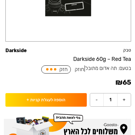
טבק
Darkside
Darkside 60g – Red Tea
בטעם:
תה אדום מתובל
|
חוזק
חזק
₪
65
-
1
+
הוספה לעגלת קניות
+