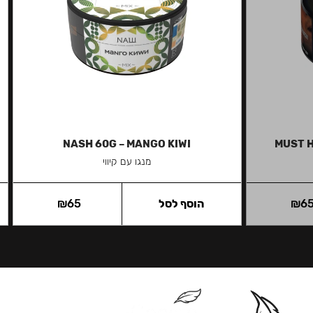
NASH 60G – MANGO KIWI
MUST H
מנגו עם קיווי
6
₪
הוסף לסל
65
₪