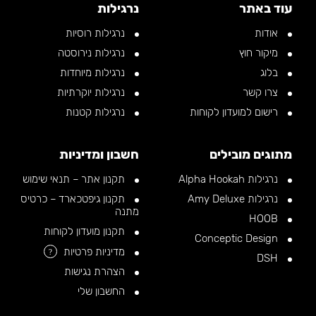
עוד באתר
נרגילות
אודות
נרגילות רוסיות
מיקור חוץ
נרגילות נירוסטה
בלוג
נרגילות מיוחדות
צרו קשר
נרגילות יוקרתיות
רישום למועדון לקוחות
נרגילות קטנות
מתוגים מובילים
חשבון ומדיניות
נרגילות Alpha Hookah
תקנון אתר – תנאי שימוש
נרגילות Amy Deluxe
תקנון גיפטכארד – כרטיס
מתנה
HOOB
תקנון מועדון לקוחות
Conceptic Design
מדיניות פרטיות
?
DSH
הצהרת נגישות
החשבון שלי