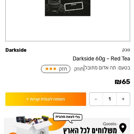
טבק
Darkside
Darkside 60g – Red Tea
בטעם:
תה אדום מתובל
|
חוזק
חזק
₪
65
-
1
+
הוספה לעגלת קניות
+