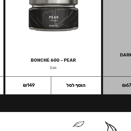
DARK
BONCHE 60G – PEAR
אגס
6
₪
הוסף לסל
149
₪