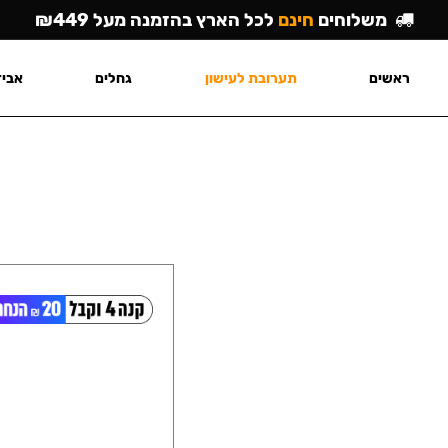
משלוחים
חינם
לכל הארץ בהזמנה מעל ₪449
ראשים
תערובת לעישון
גחלים
אביז