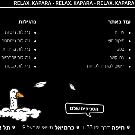
RELAX, KAPARA •
RELAX, KAPARA •
RELAX, KAPARA •
RE
עוד באתר
נרגילות
אודות
נרגילות רוסיות
מיקור חוץ
נרגילות נירוסטה
בלוג
נרגילות מיוחדות
צרו קשר
נרגילות יוקרתיות
רישום למועדון לקוחות
נרגילות קטנות
חיפה
כרמיאל
תל א
דרך יפו 33
נשיאי ישראל 9