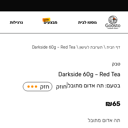
גוסטו לבית
מבצעים
נרגילות
דף הבית
\
תערובת לעישון
\
Darkside 60g – Red Tea
טבק
Darkside 60g – Red Tea
בטעם:
תה אדום מתובל
|
חוזק
חזק
₪
65
תה אדום מתובל