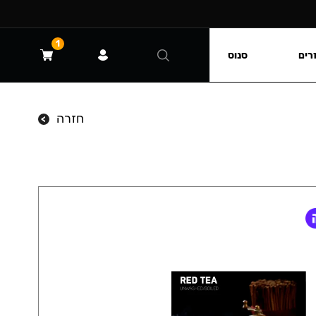
1
רים
סנוס
חזרה