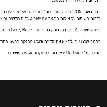
ותערובת עלי התה Leateam.
כבר בשנת 2015 הטבק Darkside החברה הי
בזכות השימור על איכות המוצר עם ייצור טעמים חדשים ומוצל
למותג ישנן שלוש סדרות טבק לפי חוזק- Core, Base ו-Rare.
בחנות שלנו ניתן למצוא את סדרת Core החזקה במעט מחוזק בינוני.
הטבק של Darkside יוצא דופן בחוזקו ובטעמיו העשירים.