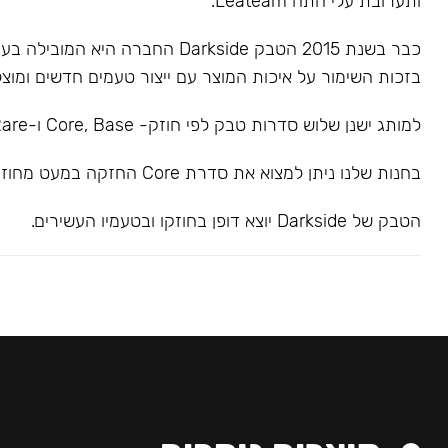
ותערובת עלי התה Leateam.
כבר בשנת 2015 הטבק Darkside החברה הי
בזכות השימור על איכות המוצר עם ייצור טעמים חדשים ומוצל
למותג ישנן שלוש סדרות טבק לפי חוזק- Core, Base ו-Rare.
בחנות שלנו ניתן למצוא את סדרת Core החזקה במעט מחוזק בינוני.
הטבק של Darkside יוצא דופן בחוזקו ובטעמיו העשירים.