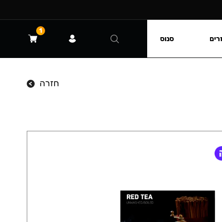
1
רים
סנוס
חזרה