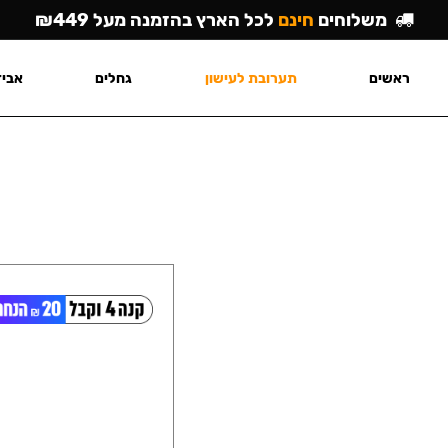
משלוחים
חינם
לכל הארץ בהזמנה מעל ₪449
ראשים
תערובת לעישון
גחלים
אביז