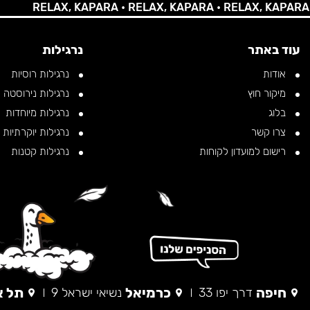
RELAX, KAPARA •
RELAX, KAPARA •
RELAX, KAPARA •
RE
עוד באתר
נרגילות
אודות
נרגילות רוסיות
מיקור חוץ
נרגילות נירוסטה
בלוג
נרגילות מיוחדות
צרו קשר
נרגילות יוקרתיות
רישום למועדון לקוחות
נרגילות קטנות
חיפה
כרמיאל
תל א
דרך יפו 33
נשיאי ישראל 9