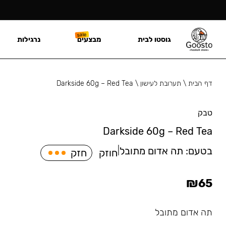
גוסטו לבית
מבצעים
נרגילות
דף הבית
\
תערובת לעישון
\
Darkside 60g – Red Tea
טבק
Darkside 60g – Red Tea
בטעם:
תה אדום מתובל
|
חוזק
חזק
₪
65
תה אדום מתובל