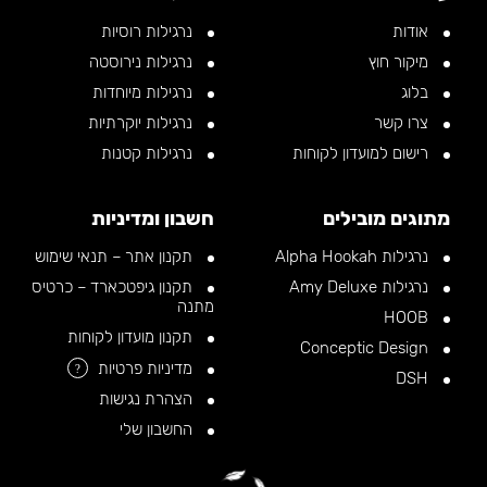
אודות
נרגילות רוסיות
מיקור חוץ
נרגילות נירוסטה
בלוג
נרגילות מיוחדות
צרו קשר
נרגילות יוקרתיות
רישום למועדון לקוחות
נרגילות קטנות
מתוגים מובילים
חשבון ומדיניות
נרגילות Alpha Hookah
תקנון אתר – תנאי שימוש
נרגילות Amy Deluxe
תקנון גיפטכארד – כרטיס
מתנה
HOOB
תקנון מועדון לקוחות
Conceptic Design
מדיניות פרטיות
?
DSH
הצהרת נגישות
החשבון שלי