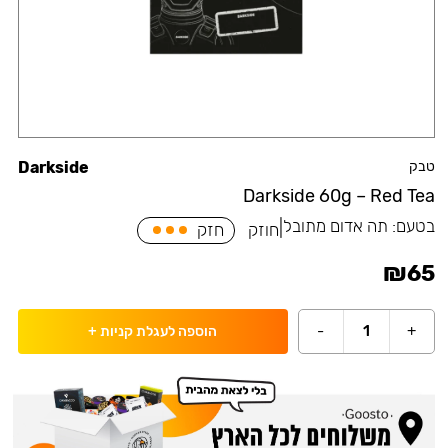
טבק
Darkside
Darkside 60g – Red Tea
בטעם:
תה אדום מתובל
|
חוזק
חזק
₪
65
-
1
+
הוספה לעגלת קניות
+