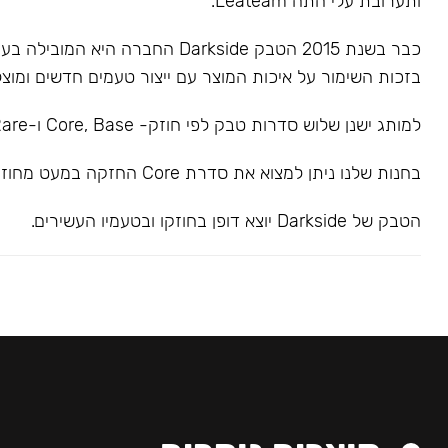
ותערובת עלי התה Leateam.
כבר בשנת 2015 הטבק Darkside החברה הי
בזכות השימור על איכות המוצר עם ייצור טעמים חדשים ומוצל
למותג ישנן שלוש סדרות טבק לפי חוזק- Core, Base ו-Rare.
בחנות שלנו ניתן למצוא את סדרת Core החזקה במעט מחוזק בינוני.
הטבק של Darkside יוצא דופן בחוזקו ובטעמיו העשירים.