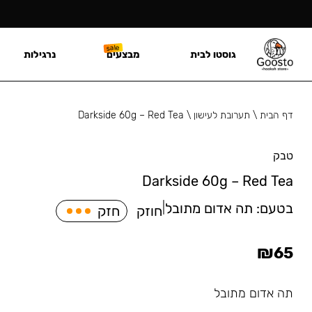
גוסטו לבית
מבצעים
נרגילות
דף הבית
\
תערובת לעישון
\
Darkside 60g – Red Tea
טבק
Darkside 60g – Red Tea
בטעם:
תה אדום מתובל
|
חוזק
חזק
₪
65
תה אדום מתובל