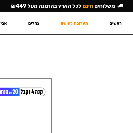
משלוחים
חינם
לכל הארץ בהזמנה מעל ₪449
ראשים
תערובת לעישון
גחלים
אביז