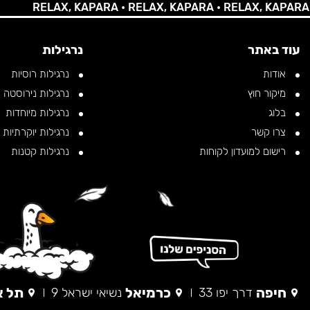
RELAX, KAPARA •
RELAX, KAPARA •
RELAX, KAPARA •
RE
עוד באתר
נרגילות
אודות
נרגילות רוסיות
מיקור חוץ
נרגילות נירוסטה
בלוג
נרגילות מיוחדות
צרו קשר
נרגילות יוקרתיות
רישום למועדון לקוחות
נרגילות קטנות
חיפה
כרמיאל
תל א
דרך יפו 33
נשיאי ישראל 9