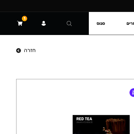
1
רים
סנוס
חזרה