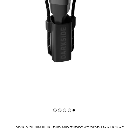
ה-D-STICK מבית דארקסייד היא פיית עישון אישית בעיצוב