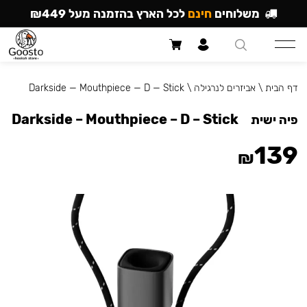
משלוחים
חינם
לכל הארץ בהזמנה מעל ₪449
דף הבית
\
אביזרים לנרגילה
\
Darkside — Mouthpiece — D — Stick
Darkside – Mouthpiece – D – Stick
פיה ישית
139
₪