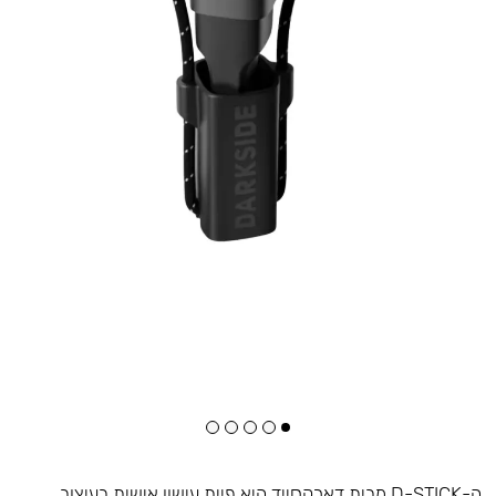
ה-D-STICK מבית דארקסייד היא פיית עישון אישית בעיצוב