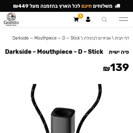
משלוחים
חינם
לכל הארץ בהזמנה מעל ₪449
1
דף הבית
\
אביזרים לנרגילה
\
Darkside — Mouthpiece — D — Stick
Darkside – Mouthpiece – D – Stick
פיה ישית
139
₪