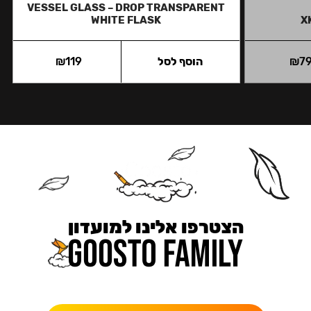
VESSEL GLASS – DROP TRANSPARENT
WHITE FLASK
X
7
₪
הוסף לסל
119
₪
הצטרפו אלינו למועדון
כאן מקבלים יותר — הטבות, עדכונים והפתעות בלעדיות.