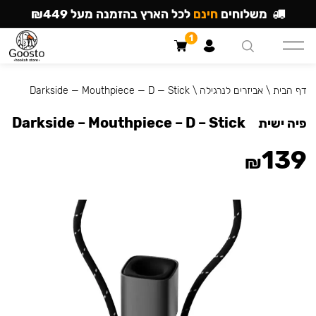
משלוחים
חינם
לכל הארץ בהזמנה מעל ₪449
1
דף הבית
\
אביזרים לנרגילה
\
Darkside — Mouthpiece — D — Stick
Darkside – Mouthpiece – D – Stick
פיה ישית
139
₪