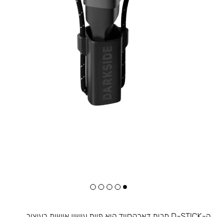
ה-D-STICK מבית דארקסייד היא פיית עישון אישית בעיצוב