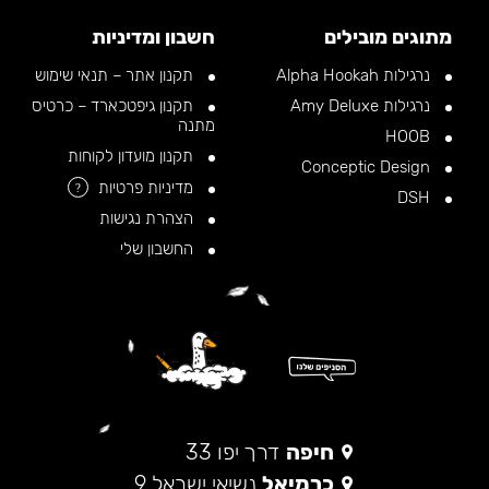
מתוגים מובילים
חשבון ומדיניות
נרגילות Alpha Hookah
תקנון אתר – תנאי שימוש
נרגילות Amy Deluxe
תקנון גיפטכארד – כרטיס
מתנה
HOOB
תקנון מועדון לקוחות
Conceptic Design
מדיניות פרטיות
?
DSH
הצהרת נגישות
החשבון שלי
חיפה
דרך יפו 33
כרמיאל
נשיאי ישראל 9