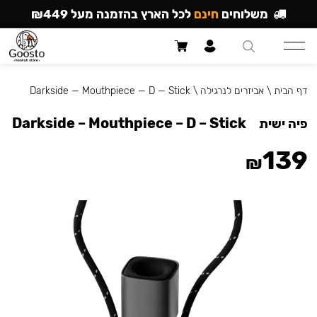
משלוחים
חינם
לכל הארץ בהזמנה מעל ₪449
דף הבית
\
אביזרים לנרגילה
\
Darkside — Mouthpiece — D — Stick
Darkside – Mouthpiece – D – Stick
פיה ישית
139
₪