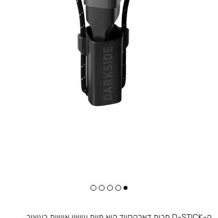
ה-D-STICK מבית דארקסייד היא פיית עישון אישית בעיצוב