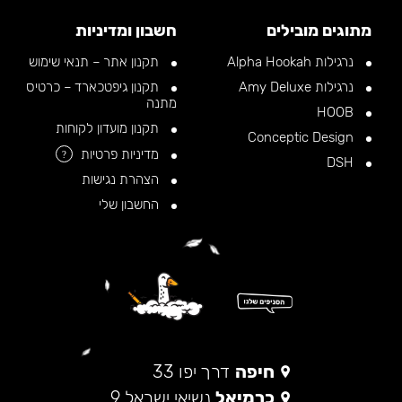
מתוגים מובילים
חשבון ומדיניות
נרגילות Alpha Hookah
תקנון אתר – תנאי שימוש
נרגילות Amy Deluxe
תקנון גיפטכארד – כרטיס
מתנה
HOOB
תקנון מועדון לקוחות
Conceptic Design
מדיניות פרטיות
?
DSH
הצהרת נגישות
החשבון שלי
חיפה
דרך יפו 33
כרמיאל
נשיאי ישראל 9