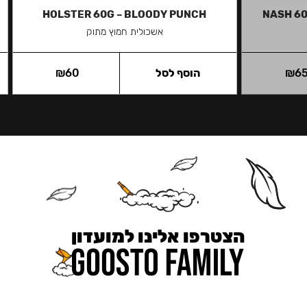
HOLSTER 60G – BLOODY PUNCH
NASH 60
אשכולית חמוץ מתוק
6
₪
הוסף לסל
60
₪
הצטרפו אלינו למועדון
כאן מקבלים יותר — הטבות, עדכונים והפתעות בלעדיות.