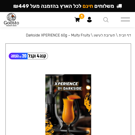
משלוחים
חינם
לכל הארץ בהזמנה מעל ₪449
1
דף הבית
\
תערובת לעישון
\
Darkside XPERIENCE 60g – Multy Fruity