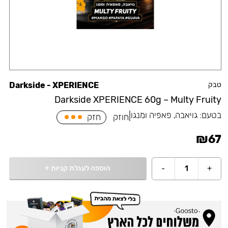
טבק
Darkside - XPERIENCE
Darkside XPERIENCE 60g – Multy Fruity
בטעם:
גויאבה, פאפיה ומנגו
|
חוזק
חזק
₪
67
הוספה לעגלת קניות
+
-
1
+