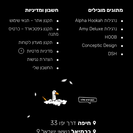
מתוגים מובילים
חשבון ומדיניות
נרגילות Alpha Hookah
תקנון אתר – תנאי שימוש
נרגילות Amy Deluxe
תקנון גיפטכארד – כרטיס
מתנה
HOOB
תקנון מועדון לקוחות
Conceptic Design
מדיניות פרטיות
?
DSH
הצהרת נגישות
החשבון שלי
חיפה
דרך יפו 33
כרמיאל
נשיאי ישראל 9