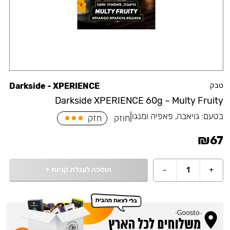
טבק
Darkside - XPERIENCE
Darkside XPERIENCE 60g – Multy Fruity
בטעם:
גויאבה, פאפיה ומנגו
|
חוזק
חזק
₪
67
הוספה לעגלת קניות
+
-
1
+