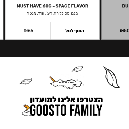
MUST HAVE 60G – SPACE FLAVOR
BU
מנגו, פסיפלורה, ליצ'י, וורד, מנטה
5
₪
הוסף לסל
65
₪
הצטרפו אלינו למועדון
כאן מקבלים יותר — הטבות, עדכונים והפתעות בלעדיות.