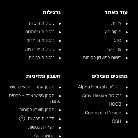
עוד באתר
נרגילות
אודות
נרגילות רוסיות
מיקור חוץ
נרגילות נירוסטה
בלוג
נרגילות מיוחדות
צרו קשר
נרגילות יוקרתיות
רישום למועדון לקוחות
נרגילות קטנות
מתוגים מובילים
חשבון ומדיניות
נרגילות Alpha Hookah
תקנון אתר – תנאי שימוש
נרגילות Amy Deluxe
תקנון גיפטכארד – כרטיס
מתנה
HOOB
תקנון מועדון לקוחות
Conceptic Design
מדיניות פרטיות
?
DSH
הצהרת נגישות
החשבון שלי