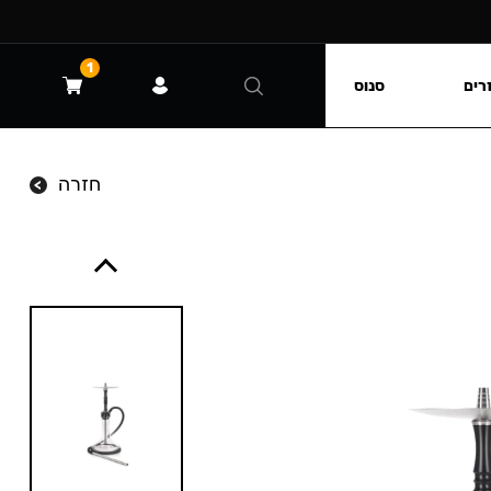
1
רים
סנוס
חזרה