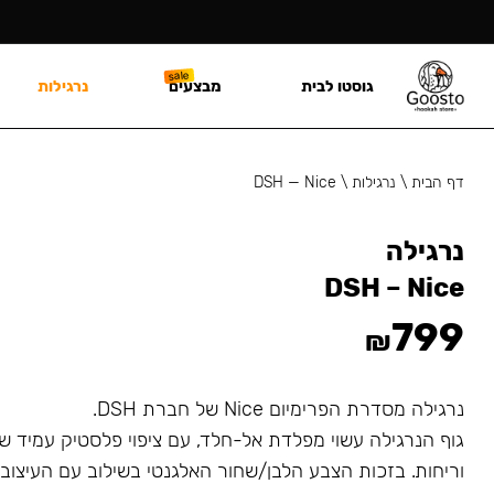
גוסטו לבית
מבצעים
נרגילות
דף הבית
\
נרגילות
\
DSH — Nice
נרגילה
DSH – Nice
799
₪
נרגילה מסדרת הפרימיום Nice של חברת DSH.
גוף הנרגילה עשוי מפלדת אל-חלד, עם ציפוי פלסטיק עמיד ש
וריחות. בזכות הצבע הלבן/שחור האלגנטי בשילוב עם העיצוב 