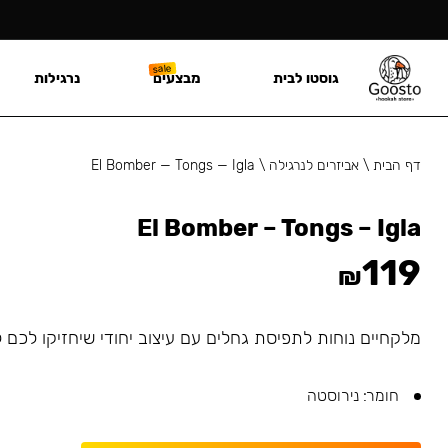
גוסטו לבית
מבצעים
נרגילות
דף הבית
\
אביזרים לנרגילה
\
El Bomber — Tongs — Igla
El Bomber – Tongs – Igla
119
₪
מלקחיים נוחות לתפיסת גחלים עם עיצוב יחודי שיחזיקו לכם ל
חומר: נירוסטה