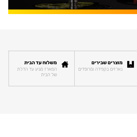
מוצרים שבירים
משלוח עד הבית
נארזים בקפידה ומרופדים
המארז מגיע עד הדלת
של הבית