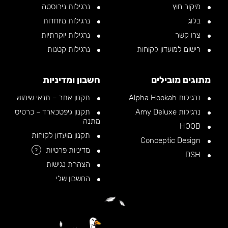
מיקור חוץ
נרגילות נירוסטה
בלוג
נרגילות מיוחדות
צרו קשר
נרגילות יוקרתיות
רישום למועדון לקוחות
נרגילות קטנות
מתוגים מובילים
חשבון ומדיניות
נרגילות Alpha Hookah
תקנון אתר – תנאי שימוש
נרגילות Amy Deluxe
תקנון גיפטכארד – כרטיס
מתנה
HOOB
תקנון מועדון לקוחות
Conceptic Design
מדיניות פרטיות
?
DSH
הצהרת נגישות
החשבון שלי