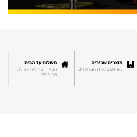
מוצרים שבירים
משלוח עד הבית
נארזים בקפידה ומרופדים
המארז מגיע עד הדלת
של הבית