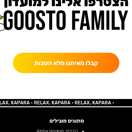
הצטרפו אלינו למועדון
כאן מקבלים יותר — הטבות, עדכונים והפתעות בלעדיות.
קבלו מאיתנו מלא הטבות
 KAPARA •
RELAX, KAPARA •
RELAX, KAPARA •
מתוגים מובילים
נרגילות Alpha Hookah