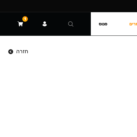
1
רים
סנוס
חזרה