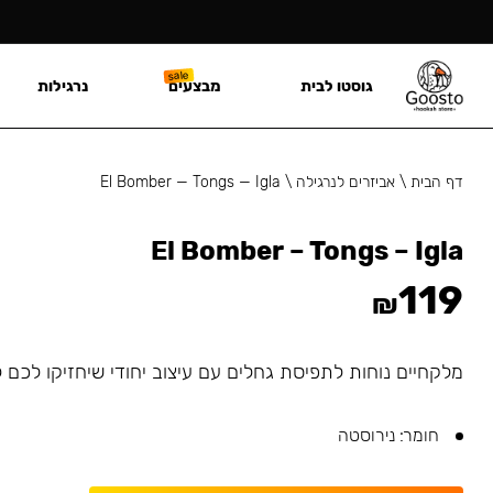
גוסטו לבית
מבצעים
נרגילות
דף הבית
\
אביזרים לנרגילה
\
El Bomber — Tongs — Igla
El Bomber – Tongs – Igla
119
₪
מלקחיים נוחות לתפיסת גחלים עם עיצוב יחודי שיחזיקו לכם ל
חומר: נירוסטה