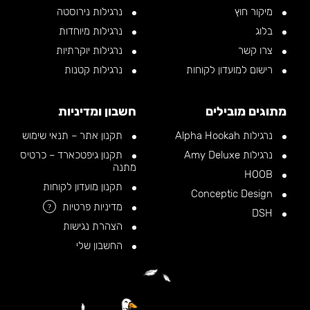
מיקור חוץ
נרגילות נירוסטה
בלוג
נרגילות מיוחדות
צרו קשר
נרגילות יוקרתיות
רישום למועדון לקוחות
נרגילות קטנות
מתוגים מובילים
חשבון ומדיניות
נרגילות Alpha Hookah
תקנון אתר – תנאי שימוש
נרגילות Amy Deluxe
תקנון גיפטכארד – כרטיס
מתנה
HOOB
תקנון מועדון לקוחות
Conceptic Design
מדיניות פרטיות
?
DSH
הצהרת נגישות
החשבון שלי